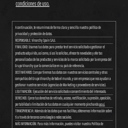
condiciones de uso.
A continuación, te resumimos de forma clara y sencilla nuestra política de
privacidad y protección de datos.
RESPONSABLE: Vinarchy Spain S.A.U.
FINALIDAD: Usamos tus datos para prestarte el servicio solicitado o gestionar el
producto adquirido, así como, si así lo solicitas, ofrecerte novedades y ofertas
personalizadas de los productos y servicios de la marca solicitada por la empresa del
Grupo Vinarchy que la comercialice en su país de referencia.
DESTINATARIOS: Compartiremos tus datos con nuestros servicios centrales y otras
compañías del Grupo Vinarchy de todo el mundo, y con empresas que nos ayudan a
gestionar nuestros servicios (agencias de Marketing o proveedores de servicios).
LEGITIMACIÓN: Ejecución del servicio solicitado o consentimiento del interesado.
DERECHOS: Ejerce tus derechos de retirada, acceso, rectificación, supresión, oposición,
portabilidad o limitación de tus datos en cualquier momento pinchando
aquí.
TRANSPARENCIA: Además de los datos que nos facilitas, obtenemos información sobre
ti a través de terceros como Google o redes sociales.
MÁS INFORMACIÓN: Para más información, puedes visitar nuestra Política de