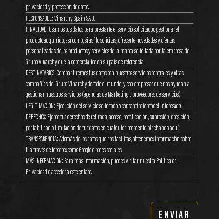
privacidad y protección de datos.
RESPONSABLE: Vinarchy Spain S.A.U.
FINALIDAD: Usamos tus datos para prestarte el servicio solicitado o gestionar el
producto adquirido, así como, si así lo solicitas, ofrecerte novedades y ofertas
personalizadas de los productos y servicios de la marca solicitada por la empresa del
Grupo Vinarchy que la comercialice en su país de referencia.
DESTINATARIOS: Compartiremos tus datos con nuestros servicios centrales y otras
compañías del Grupo Vinarchy de todo el mundo, y con empresas que nos ayudan a
gestionar nuestros servicios (agencias de Marketing o proveedores de servicios).
LEGITIMACIÓN: Ejecución del servicio solicitado o consentimiento del interesado.
DERECHOS: Ejerce tus derechos de retirada, acceso, rectificación, supresión, oposición,
portabilidad o limitación de tus datos en cualquier momento pinchando
aquí.
TRANSPARENCIA: Además de los datos que nos facilitas, obtenemos información sobre
ti a través de terceros como Google o redes sociales.
MÁS INFORMACIÓN: Para más información, puedes visitar nuestra Política de
Privacidad o acceder a este
enlace
.
ENVIAR