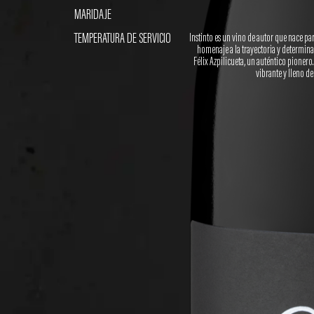
MARIDAJE
TEMPERATURA DE SERVICIO
Instinto es un vino de autor que nace pa
homenaje a la trayectoria y determina
Félix Azpilicueta, un auténtico pionero
vibrante y lleno de