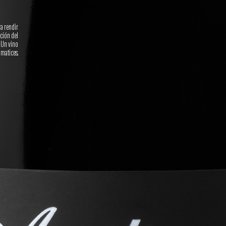
ra rendir
ción del
. Un vino
 matices.