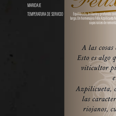
MARIDAJE
TEMPERATURA DE SERVICIO
Equilibrado, brillante y profundo con
largo. Un homenaje a Félix Azpilicueta 
cuyas raíces de remonta