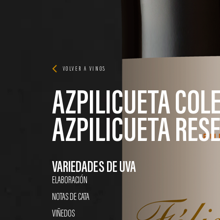
VOLVER A VINOS
AZPILICUETA COLE
AZPILICUETA RES
VARIEDADES DE UVA
ELABORACIÓN
NOTAS DE CATA
VIÑEDOS